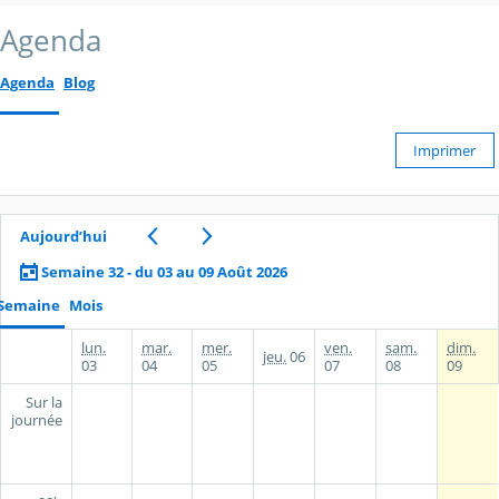
Agenda
Agenda
Blog
Imprimer
Aujourd’hui
Semaine 32 - du 03 au 09 Août 2026
Semaine
Mois
lun.
mar.
mer.
ven.
sam.
dim.
jeu.
06
03
04
05
07
08
09
Sur la
journée