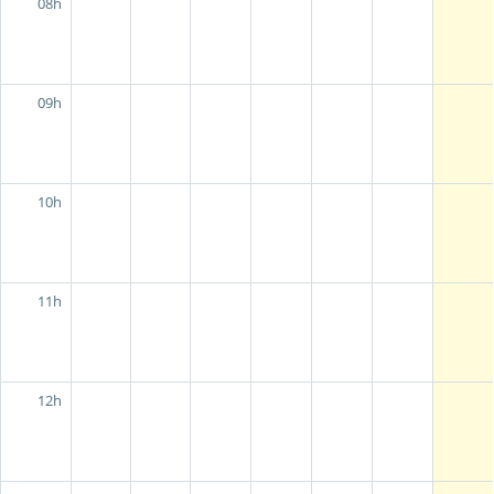
08h
09h
10h
11h
12h