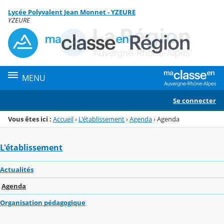
Panneau de gestion des cookies
Lycée Polyvalent Jean Monnet - YZEURE
Menu de la rubrique
Contenu
YZEURE
MENU
Se connecter
Vous êtes ici :
Accueil
›
L'établissement
›
Agenda
›
Agenda
L'établissement
Actualités
Agenda
Organisation pédagogique