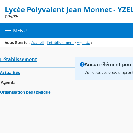
Panneau de gestion des cookies
Lycée Polyvalent Jean Monnet - YZE
Menu de la rubrique
Contenu
YZEURE
MENU
Vous êtes ici :
Accueil
›
L'établissement
›
Agenda
›
L'établissement
Aucun élément pour l
Actualités
Vous pouvez vous rapproche
Agenda
Organisation pédagogique