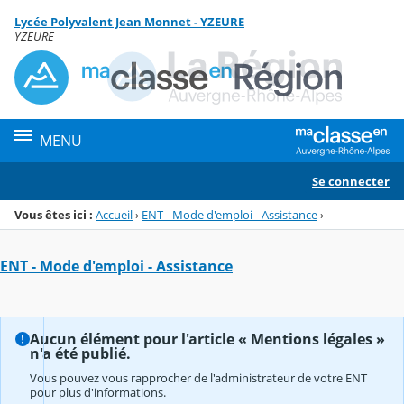
Panneau de gestion des cookies
Lycée Polyvalent Jean Monnet - YZEURE
Menu de la rubrique
Contenu
YZEURE
MENU
Se connecter
Vous êtes ici :
Accueil
›
ENT - Mode d'emploi - Assistance
›
ENT - Mode d'emploi - Assistance
Aucun élément pour l'article « Mentions légales »
n'a été publié.
Vous pouvez vous rapprocher de l'administrateur de votre ENT
pour plus d'informations.