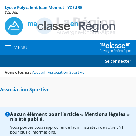
Panneau de gestion des cookies
Lycée Polyvalent Jean Monnet - YZEURE
Menu de la rubrique
Contenu
YZEURE
MENU
Se connecter
Vous êtes ici :
Accueil
›
Association Sportive
›
Association Sportive
Aucun élément pour l'article « Mentions légales »
n'a été publié.
Vous pouvez vous rapprocher de l'administrateur de votre ENT
pour plus d'informations.