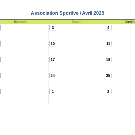
Association Sportive / Avril 2025
Mercredi
Jeudi
Vendre
3
4
10
11
17
18
24
25
1
2