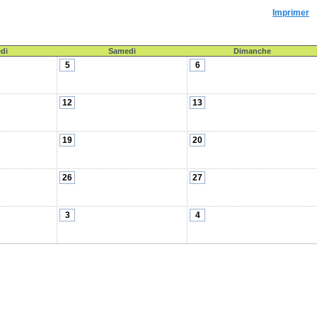
Imprimer
di
Samedi
Dimanche
5
6
12
13
19
20
26
27
3
4