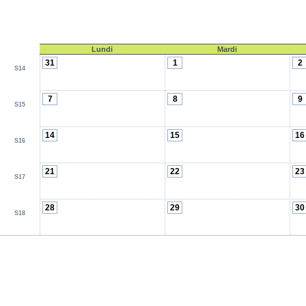
Lundi
Mardi
31
1
2
S14
7
8
9
S15
14
15
16
S16
21
22
23
S17
28
29
30
S18