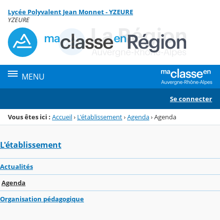
Panneau de gestion des cookies
Lycée Polyvalent Jean Monnet - YZEURE
Menu de la rubrique
Contenu
YZEURE
MENU
Se connecter
Vous êtes ici :
Accueil
›
L'établissement
›
Agenda
›
Agenda
L'établissement
Actualités
Agenda
Organisation pédagogique