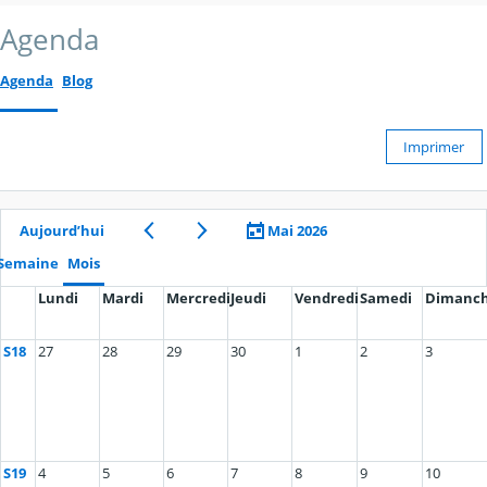
Agenda
Agenda
Blog
Imprimer
Aujourd’hui
Mai 2026
Semaine
Mois
Lundi
Mardi
Mercredi
Jeudi
Vendredi
Samedi
Dimanc
S18
27
28
29
30
1
2
3
S19
4
5
6
7
8
9
10