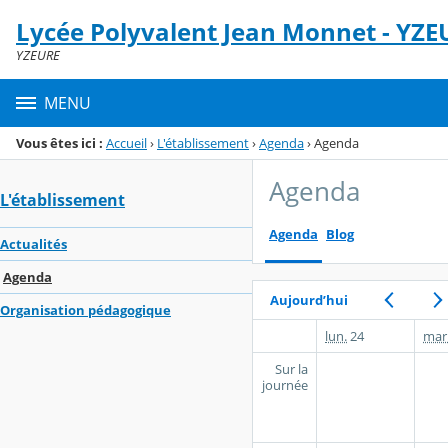
Panneau de gestion des cookies
Lycée Polyvalent Jean Monnet - YZE
Menu de la rubrique
Contenu
YZEURE
MENU
Vous êtes ici :
Accueil
›
L'établissement
›
Agenda
›
Agenda
Agenda
L'établissement
Agenda
Blog
Actualités
Agenda
Aujourd’hui
Organisation pédagogique
lun.
24
mar
Sur la
journée