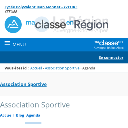
Panneau de gestion des cookies
Lycée Polyvalent Jean Monnet - YZEURE
Menu de la rubrique
Contenu
YZEURE
MENU
Se connecter
Vous êtes ici :
Accueil
›
Association Sportive
›
Agenda
Association Sportive
Association Sportive
Accueil
Blog
Agenda