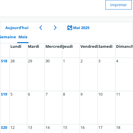
Imprimer
Aujourd’hui
Mai 2025
Semaine
Mois
Lundi
Mardi
Mercredi
Jeudi
Vendredi
Samedi
Dimanc
S18
28
29
30
1
2
3
4
S19
5
6
7
8
9
10
11
S20
12
13
14
15
16
17
18