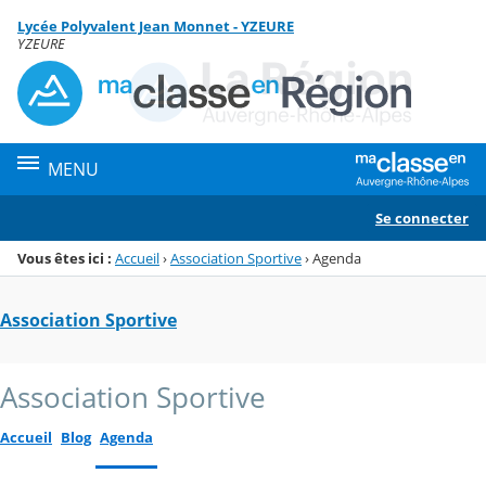
Panneau de gestion des cookies
Lycée Polyvalent Jean Monnet - YZEURE
Menu de la rubrique
Contenu
YZEURE
MENU
Se connecter
Vous êtes ici :
Accueil
›
Association Sportive
›
Agenda
Association Sportive
Association Sportive
Accueil
Blog
Agenda