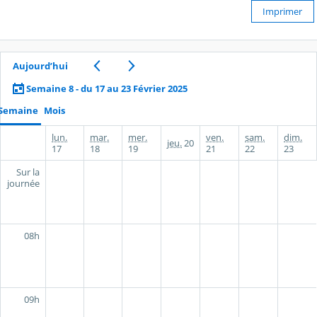
Imprimer
Aujourd’hui
Semaine 8 - du 17 au 23 Février 2025
Semaine
Mois
lun.
mar.
mer.
ven.
sam.
dim.
jeu.
20
17
18
19
21
22
23
Sur la
journée
08h
09h