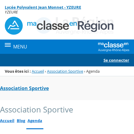
Panneau de gestion des cookies
Lycée Polyvalent Jean Monnet - YZEURE
Menu de la rubrique
Contenu
YZEURE
MENU
Se connecter
Vous êtes ici :
Accueil
›
Association Sportive
›
Agenda
Association Sportive
Association Sportive
Accueil
Blog
Agenda