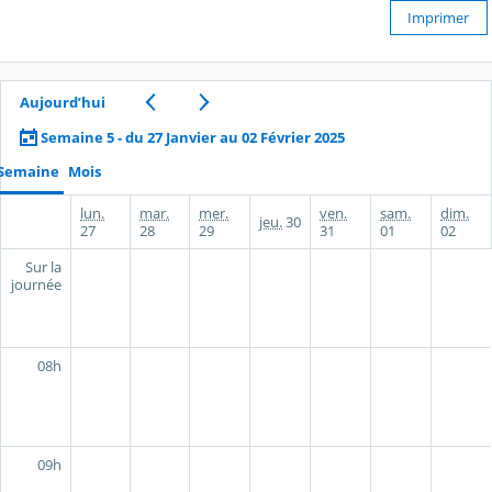
Imprimer
Aujourd’hui
Semaine 5 - du 27 Janvier au 02 Février 2025
Semaine
Mois
lun.
mar.
mer.
ven.
sam.
dim.
jeu.
30
27
28
29
31
01
02
Sur la
journée
08h
09h