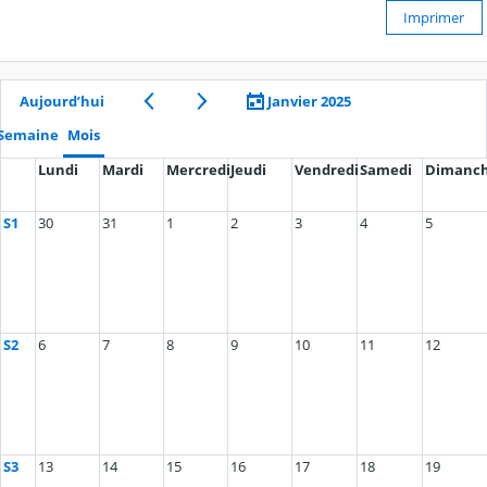
Imprimer
Aujourd’hui
Janvier 2025
Semaine
Mois
Lundi
Mardi
Mercredi
Jeudi
Vendredi
Samedi
Dimanc
S1
30
31
1
2
3
4
5
S2
6
7
8
9
10
11
12
S3
13
14
15
16
17
18
19