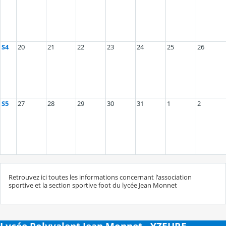
S4
20
21
22
23
24
25
26
S5
27
28
29
30
31
1
2
Retrouvez ici toutes les informations concernant l'association
sportive et la section sportive foot du lycée Jean Monnet