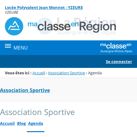
Panneau de gestion des cookies
Lycée Polyvalent Jean Monnet - YZEURE
Menu de la rubrique
Contenu
YZEURE
MENU
Se connecter
Vous êtes ici :
Accueil
›
Association Sportive
›
Agenda
Association Sportive
Association Sportive
Accueil
Blog
Agenda